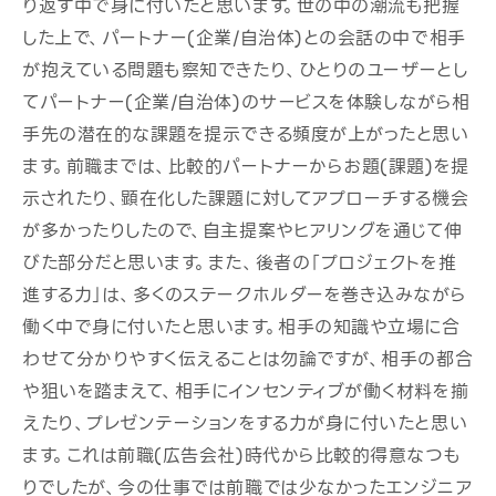
り返す中で身に付いたと思います。世の中の潮流も把握
した上で、パートナー(企業/自治体)との会話の中で相手
が抱えている問題も察知できたり、ひとりのユーザーとし
てパートナー(企業/自治体)のサービスを体験しながら相
手先の潜在的な課題を提示できる頻度が上がったと思い
ます。前職までは、比較的パートナーからお題(課題)を提
示されたり、顕在化した課題に対してアプローチする機会
が多かったりしたので、自主提案やヒアリングを通じて伸
びた部分だと思います。また、後者の「プロジェクトを推
進する力」は、多くのステークホルダーを巻き込みながら
働く中で身に付いたと思います。相手の知識や立場に合
わせて分かりやすく伝えることは勿論ですが、相手の都合
や狙いを踏まえて、相手にインセンティブが働く材料を揃
えたり、プレゼンテーションをする力が身に付いたと思い
ます。これは前職(広告会社)時代から比較的得意なつも
りでしたが、今の仕事では前職では少なかったエンジニア