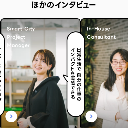
ほかのインタビュー
Smart City
In-House
Project
Consultant
Manager
ャレンジが
インパクトを実感できる
日常生活で 自分の仕事の