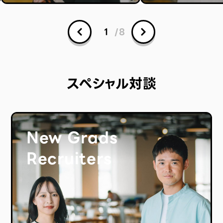
1
/
8
スペシャル対談
New Grads
Recruiters